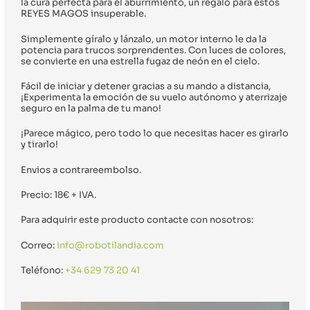
la cura perfecta para el aburrimiento, un regalo para estos 
REYES MAGOS insuperable.
Simplemente gíralo y lánzalo, un motor interno le da la 
potencia para trucos sorprendentes. Con luces de colores, 
se convierte en una estrella fugaz de neón en el cielo.
Fácil de iniciar y detener gracias a su mando a distancia, 
¡Experimenta la emoción de su vuelo autónomo y aterrizaje 
seguro en la palma de tu mano!
¡Parece mágico, pero todo lo que necesitas hacer es girarlo 
y tirarlo!
Envios a contrareembolso.
Precio: 18€ + IVA.
Para adquirir este producto contacte con nosotros:
Correo: 
info@robotilandia.com
Teléfono: 
+34 629 73 20 41