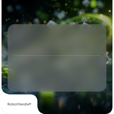
Robotilandia
Contacta
Privacidad
Inicio
Campus
Cookies
Formación
Aviso Legal
Noticias
Accesibilidad
Contacto
Robotilandia®